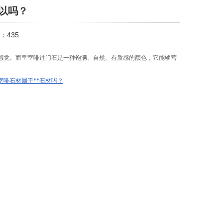
以吗？
量：
435
感觉。而皇室啡过门石是一种饱满、自然、有质感的颜色，它能够营
室啡石材属于**石材吗？